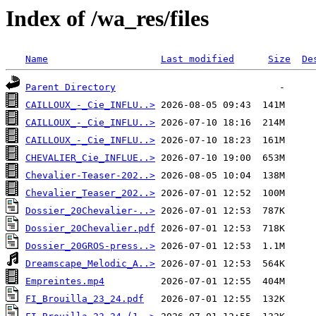
Index of /wa_res/files
Name
Last modified
Size
De
Parent Directory
CAILLOUX_-_Cie_INFLU..>
CAILLOUX_-_Cie_INFLU..>
CAILLOUX_-_Cie_INFLU..>
CHEVALIER_Cie_INFLUE..>
Chevalier-Teaser-202..>
Chevalier_Teaser_202..>
Dossier_20Chevalier-..>
Dossier_20Chevalier.pdf
Dossier_20GROS-press..>
Dreamscape_Melodic_A..>
Empreintes.mp4
FI_Brouilla_23_24.pdf