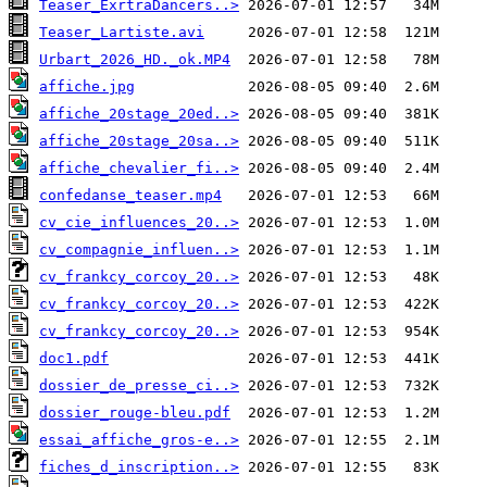
Teaser_ExrtraDancers..>
Teaser_Lartiste.avi
Urbart_2026_HD._ok.MP4
affiche.jpg
affiche_20stage_20ed..>
affiche_20stage_20sa..>
affiche_chevalier_fi..>
confedanse_teaser.mp4
cv_cie_influences_20..>
cv_compagnie_influen..>
cv_frankcy_corcoy_20..>
cv_frankcy_corcoy_20..>
cv_frankcy_corcoy_20..>
doc1.pdf
dossier_de_presse_ci..>
dossier_rouge-bleu.pdf
essai_affiche_gros-e..>
fiches_d_inscription..>